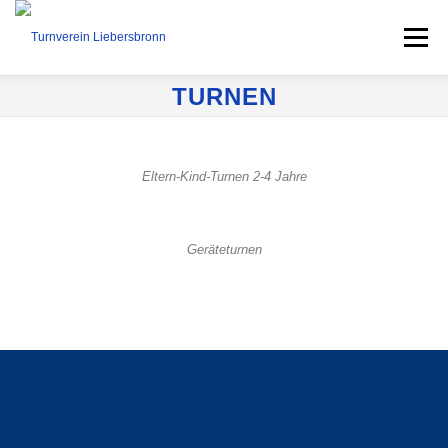
Menü
TURNEN
STARTSEITE
AKTUELLES
Eltern-Kind-Turnen 2-4 Jahre
UNSER VEREIN
SPORTANGEBOT
Geräteturnen
KURSE
TERMINE
VEREINSLEBEN
KONTAKT