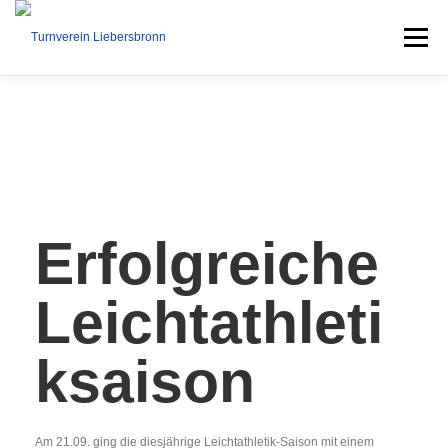
Menü
STARTSEITE
AKTUELLES
UNSER VEREIN
SPORTANGEBOT
Erfolgreiche
KURSE
TERMINE
Leichtathleti
VEREINSLEBEN
KONTAKT
ksaison
Am 21.09. ging die diesjährige Leichtathletik-Saison mit einem