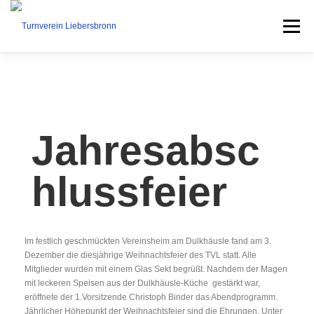
Menü
STARTSEITE
AKTUELLES
UNSER VEREIN
SPORTANGEBOT
Jahresabsc
hlussfeier
KURSE
TERMINE
VEREINSLEBEN
KONTAKT
Im festlich geschmückten Vereinsheim am Dulkhäusle fand am 3.
Dezember die diesjährige Weihnachtsfeier des TVL statt. Alle
Mitglieder wurden mit einem Glas Sekt begrüßt. Nachdem der Magen
mit leckeren Speisen aus der Dulkhäusle-Küche gestärkt war,
eröffnete der 1.Vorsitzende Christoph Binder das Abendprogramm.
Jährlicher Höhepunkt der Weihnachtsfeier sind die Ehrungen. Unter